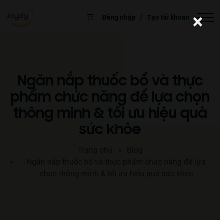
×
/
Đăng nhập
Tạo tài khoản
Ngăn nắp thuốc bổ và thực
phẩm chức năng để lựa chọn
thông minh & tối ưu hiệu quả
sức khỏe
Trang chủ
Blog
Ngăn nắp thuốc bổ và thực phẩm chức năng để lựa
chọn thông minh & tối ưu hiệu quả sức khỏe