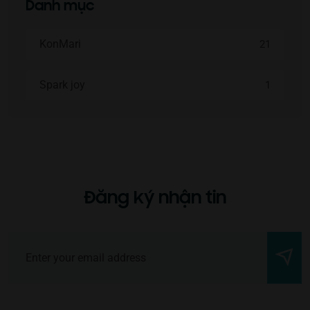
Danh mục
KonMari
21
Spark joy
1
Đăng ký nhận tin