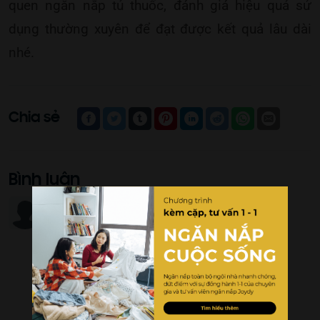
quen ngăn nắp tủ thuốc, đánh giá hiệu quả sử
dụng thường xuyên để đạt được kết quả lâu dài
nhé.
Chia sẻ
Bình luận