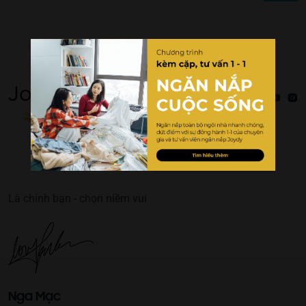
Là chính bạn - chọn niềm vui
Nga Mạc