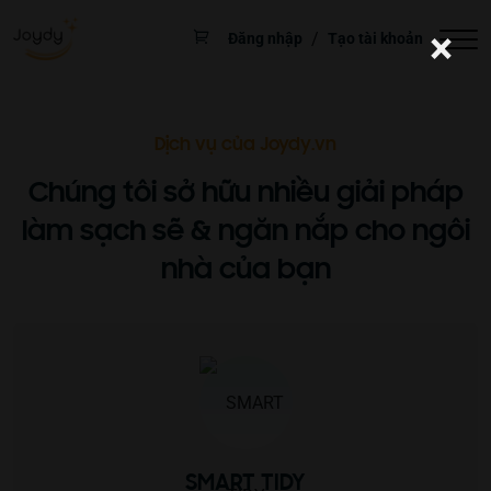
×
/
Đăng nhập
Tạo tài khoản
Dịch vụ của Joydy.vn
Chúng tôi sở hữu nhiều giải pháp
làm sạch sẽ & ngăn nắp cho ngôi
nhà của bạn
SMART TIDY