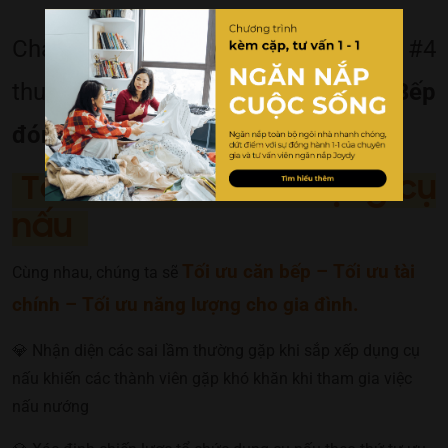
Chào mừng bạn đến workshop #4
thuộc chuỗi workshop
Ngăn nắp Bếp
đón Tết an lành:
Tổ chức và tối ưu dụng cụ
nấu
Tối ưu căn bếp – Tối ưu tài
Cùng nhau, chúng ta sẽ
chính – Tối ưu năng lượng cho gia đình.
💎 Nhận diện các sai lầm thường gặp khi sắp xếp dụng cụ
nấu khiến các thành viên gặp khó khăn khi tham gia việc
nấu nướng