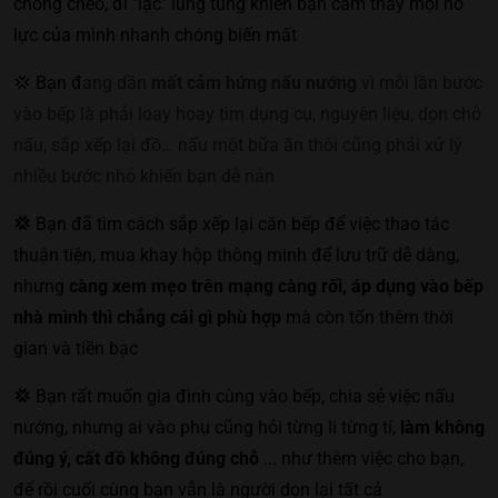
chồng chéo, đi "lạc" lung tung khiến bạn cảm thấy mọi nỗ
lực của mình nhanh chóng biến mất
💢
Bạn đ
ang dần
mất cảm hứng nấu nướng
vì mỗi lần bước
vào bếp là phải loay hoay tìm dụng cụ, nguyên liệu, dọn chỗ
nấu, sắp xếp lại đồ… nấu một bữa ăn thôi cũng phải xử lý
nhiều bước nhỏ khiến bạn dễ nản
💢
Bạn
đã tìm cách
sắp xếp lại căn bếp để việc thao tác
thuận tiện, mua khay hộp thông minh để lưu trữ dễ dàng,
nhưng
càng xem mẹo trên mạng càng rối, áp dụng vào bếp
nhà mình thì chẳng cái gì phù hợp
mà còn tốn thêm thời
gian và tiền bạc
💢
Bạn
rất muốn gia đình cùng vào bếp, chia sẻ việc nấu
nướng, nhưng ai vào phụ cũng hỏi từng li từng tí,
làm không
đúng ý, cất đồ không đúng chỗ
... như thêm việc cho bạn,
để rồi cuối cùng bạn vẫn là người dọn lại tất cả