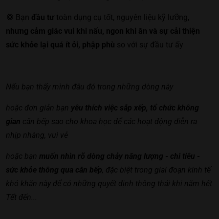
💢
Bạn
đầu
t
ư
toàn dụng cụ tốt, nguyên liệu kỹ lưỡng,
nhưng
cảm giác vui khi nấu, ngon khi ăn và sự cải thiện
sức khỏe lại quá ít ỏi, phập phù
so với sự đầu tư ấy
Nếu bạn thấy mình đâu đó trong những dòng này
hoặc đơn giản bạn
yêu thích việc sắp xếp, tổ chức không
gian
căn bếp sao cho khoa học để các hoạt động diễn ra
nhịp nhàng, vui vẻ
hoặc bạn
muốn nhìn rõ dòng chảy năng lượng - chi tiêu -
sức khỏe thông qua căn bếp
, đặc biệt trong giai đoạn kinh tế
khó khăn này để có những quyết định thông thái khi năm hết
Tết đến...