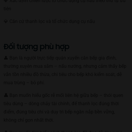
💎 Xác định chiến lược tổ chức dụng cụ nấu theo thứ tự ưu
tiên
💎 Căn cứ thanh lọc và tổ chức dụng cụ nấu
Đối tượng phù hợp
👤 Bạn là người trực tiếp quán xuyến căn bếp gia đình,
thường xuyên mua sắm – nấu nướng, nhưng cảm thấy bếp
vẫn tồn nhiều đồ thừa, chi tiêu cho bếp khó kiểm soát, dễ
mua trùng – bỏ phí.
👤
Bạn muốn hiểu gốc rễ mối liên hệ giữa bếp – thói quen
tiêu dùng – dòng chảy tài chính, để thanh lọc đúng thời
điểm, đúng tiêu chí và duy trì bếp ngăn nắp bền vững,
không chỉ gọn nhất thời.