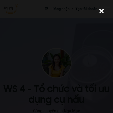
×
/
Đăng nhập
Tạo tài khoản
WS 4 - Tổ chức và tối ưu
dụng cụ nấu
Cùng chuyên gia
Nga Mạc